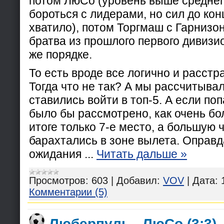
потом ЛюСо (уровень выше среднег
бороться с лидерами, но сил до кон
хватило), потом Торгмаш с Гарнизон
братва из прошлого первого дивизи
же порядке.
То есть вроде все логично и расстр
Тогда что не так? А мы рассчитыва
ставились войти в топ-5. А если попа
было бы рассмотрено, как очень бо
итоге только 7-е место, а большую 
барахтались в зоне вылета. Оправ
ожидания
...
Читать дальше »
Просмотров:
603
|
Добавил:
VOV
|
Дата:
Комментарии (5)
Люберпуль - ЛюСо (3:3)