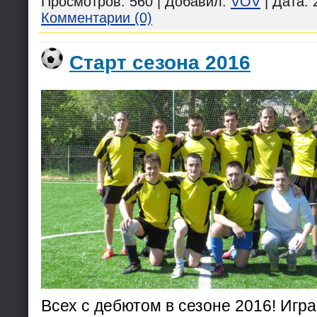
Просмотров:
560
|
Добавил:
VOV
|
Дата:
Комментарии (0)
Старт сезона 2016
Всех с дебютом в сезоне 2016! Игр